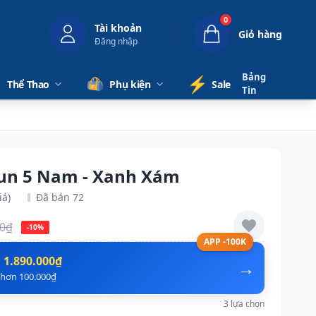
0
Tài khoản
Giỏ hàng
Đăng nhập
Bảng
⚡️
Thể Thao
Phụ kiện
Sale
Tin
run 5 Nam - Xanh Xám
iá)
Đã bán 72
00₫
-10%
APP -100K
n
1.890.000₫
→
ẻ hơn 100.000₫
3 lựa chọn