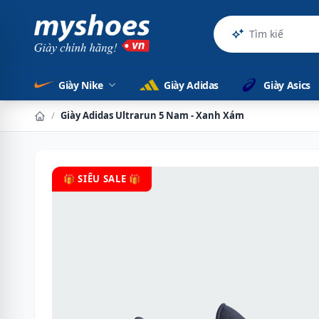
Sản phẩ
Giày Nike
Giày Adidas
Giày Asics
/
Giày Adidas Ultrarun 5 Nam - Xanh Xám
🎁 SIÊU SALE 🎁