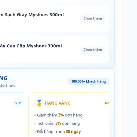
àm Sạch Giày Myshoes 300ml
Chọn thêm
₫
iày Cao Cấp Myshoes 300ml
Chọn thêm
₫
ÀNG
100.000+ khách hàng
 Myshoes
🥇
🏵️
HẠNG VÀNG
VIP
Gold
✓
Giảm thêm
3%
đơn hàng
✓
Giả
✓
Tích điểm
3%
đơn hàng
✓
Tích
✓
Đổi hàng trong
30 ngày
✓
Đổi 