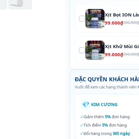
Xịt Bọt ION L
99.000₫
200.000
Xịt Khử Mùi G
99.000₫
200.000
ĐẶC QUYỀN KHÁCH H
Vuốt để xem các hạng thành viên
💎
KIM CƯƠNG
✓
Giảm thêm
5%
đơn hàng
✓
Tích điểm
5%
đơn hàng
✓
Đổi hàng trong
365 ngày