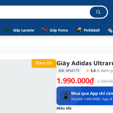
Giày Lacoste
Giày Puma
Pickleball
Giày Adidas Ultra
TẶNG TẤT
Mã: MSA775
5.0
(6 đánh g
1.990.000₫
2.200.0
Mua qua App chỉ cò
📱
Giá web 1.990.000₫ • App r
Màu sắc