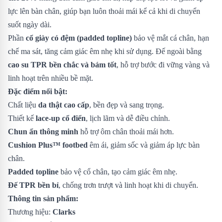
lực lên bàn chân, giúp bạn luôn thoải mái kể cả khi di chuyển
suốt ngày dài.
Phần
cổ giày có đệm (padded topline)
bảo vệ mắt cá chân, hạn
chế ma sát, tăng cảm giác êm nhẹ khi sử dụng. Đế ngoài bằng
cao su TPR bền chắc và bám tốt
, hỗ trợ bước đi vững vàng và
linh hoạt trên nhiều bề mặt.
Đặc điểm nổi bật:
Chất liệu
da thật cao cấp
, bền đẹp và sang trọng.
Thiết kế
lace-up cổ điển
, lịch lãm và dễ điều chỉnh.
Chun ẩn thông minh
hỗ trợ ôm chân thoải mái hơn.
Cushion Plus™ footbed
êm ái, giảm sốc và giảm áp lực bàn
chân.
Padded topline
bảo vệ cổ chân, tạo cảm giác êm nhẹ.
Đế TPR bền bỉ
, chống trơn trượt và linh hoạt khi di chuyển.
Thông tin sản phẩm:
Thương hiệu:
Clarks