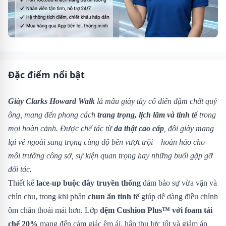
Đặc điểm nổi bật
Giày Clarks Howard Walk
là mẫu giày tây cổ điển đậm chất quý
ông, mang đến phong cách
trang trọng, lịch lãm và tinh tế
trong
mọi hoàn cảnh. Được chế tác từ
da thật cao cấp
, đôi giày mang
lại vẻ ngoài sang trọng cùng độ bền vượt trội – hoàn hảo cho
môi trường công sở, sự kiện quan trọng hay những buổi gặp gỡ
đối tác.
Thiết kế
lace-up buộc dây truyền thống
đảm bảo sự vừa vặn và
chỉn chu, trong khi phần
chun ẩn tinh tế
giúp dễ dàng điều chỉnh
ôm chân thoải mái hơn. Lớp
đệm Cushion Plus™ với foam tái
chế 20%
mang đến cảm giác êm ái, hấp thụ lực tốt và giảm áp