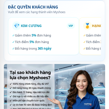
ĐẶC QUYỀN KHÁCH HÀNG
Vuốt để xem các hạng thành viên Myshoes
💎
🥇
KIM CƯƠNG
HẠNG VÀ
VIP
✓
Giảm thêm
5%
đơn hàng
✓
Giảm thêm
3%
✓
Tích điểm
5%
đơn hàng
✓
Tích điểm
3%
đơ
✓
Đổi hàng trong
365 ngày
✓
Đổi hàng trong