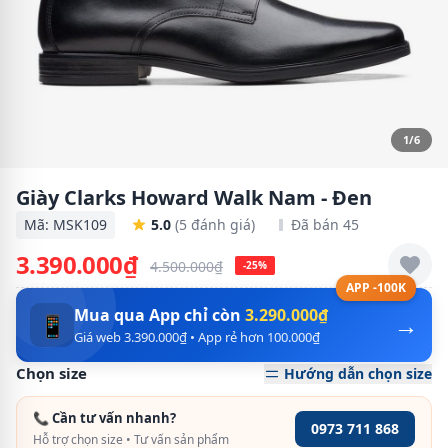
1/6
Giày Clarks Howard Walk Nam - Đen
Mã: MSK109
5.0
(5 đánh giá)
Đã bán 45
3.390.000₫
4.500.000₫
-25%
APP -100K
Mua qua App chỉ còn
3.290.000₫
→
📱
Giá web 3.390.000₫ • App rẻ hơn 100.000₫
Chọn size
Hướng dẫn chọn size
📞 Cần tư vấn nhanh?
0973 711 868
Hỗ trợ chọn size • Tư vấn sản phẩm