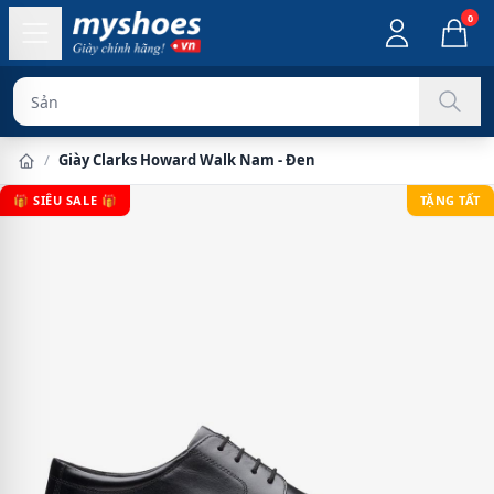
0
Sản phẩm chín
/
Giày Clarks Howard Walk Nam - Đen
🎁 SIÊU SALE 🎁
TẶNG TẤT