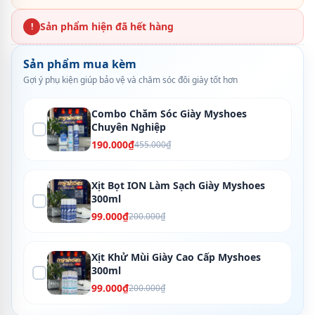
Sản phẩm hiện đã hết hàng
!
Sản phẩm mua kèm
Gợi ý phụ kiện giúp bảo vệ và chăm sóc đôi giày tốt hơn
Combo Chăm Sóc Giày Myshoes
Chuyên Nghiệp
190.000₫
455.000₫
Xịt Bọt ION Làm Sạch Giày Myshoes
300ml
99.000₫
200.000₫
Xịt Khử Mùi Giày Cao Cấp Myshoes
300ml
99.000₫
200.000₫